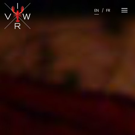
Skip
to
EN
FR
content