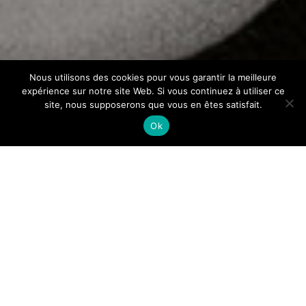
Nous utilisons des cookies pour vous garantir la meilleure
expérience sur notre site Web. Si vous continuez à utiliser ce
site, nous supposerons que vous en êtes satisfait.
Ok
Métamorphoses
Nocturnes Bis
Tableaux vivants d’après des