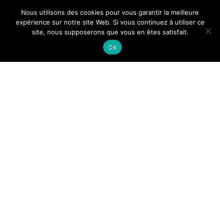
Nous utilisons des cookies pour vous garantir la meilleure
expérience sur notre site Web. Si vous continuez à utiliser ce
site, nous supposerons que vous en êtes satisfait.
Ok
Let Art Be Caress
Abécédaire (capsules online)
……..
Mars 2020, le Covid-19 se propage et frappe le monde
entier, imposant le silence entre autres au spectacle
vivant.
Let Art Be Caress
est né de l’envie de partager
avec le public, et malgré le confinement, des fragments