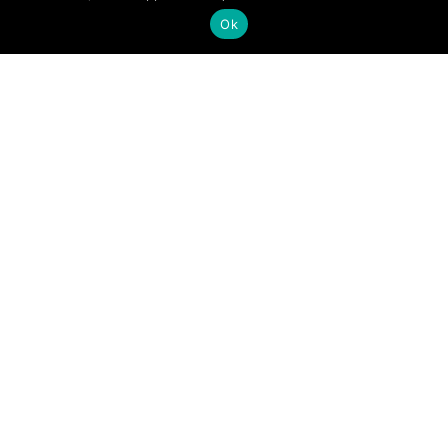
Ok
Contact
Ingrid von Wantoch Rekowski / Lucilia Caesar
info@luciliacaesar.be
info@ingridvwr.be