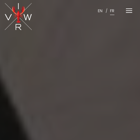
Skip
to
EN
FR
content