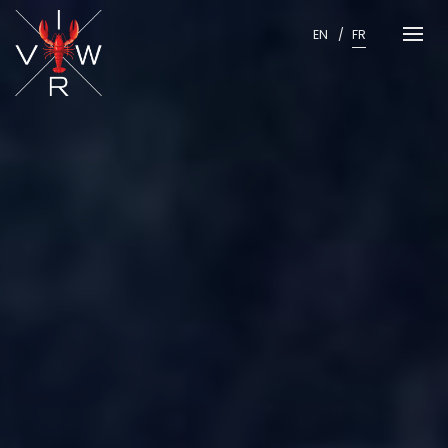
Skip
to
EN
FR
content