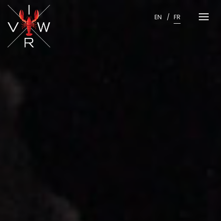
Skip
to
EN
FR
content