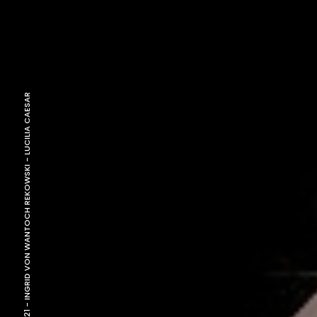
LUCILIA CAESAR
-
INGRID VON WANTOCH REKOWSKI