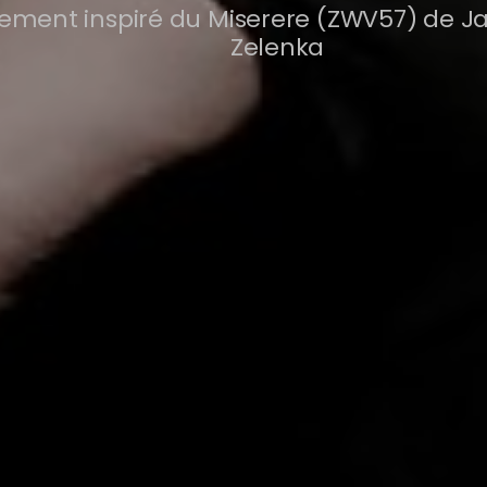
rement inspiré du Miserere (ZWV57) de J
Zelenka