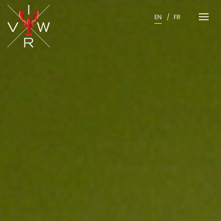
Skip
to
EN
FR
content